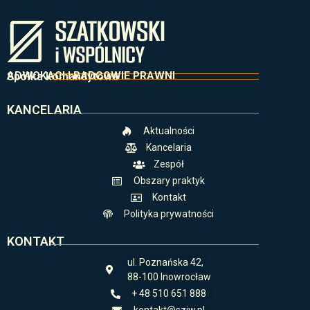
ADWOKACI I RADCOWIE PRAWNI
Spółka komandytowa
KANCELARIA
Aktualności
Kancelaria
Zespół
Obszary praktyk
Kontakt
Polityka prywatności
KONTAKT
ul. Poznańska 42,
88-100 Inowrocław
+ 48 510 651 888